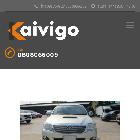
โทร 0897578551. 0808066009
จันทร์ - เสาร์ 8.00 - 18.00
ฝน:
0808066009