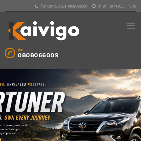
โทร 0897578551. 0808066009
จันทร์ - เสาร์ 8.00 - 18.00
ฝน:
0808066009