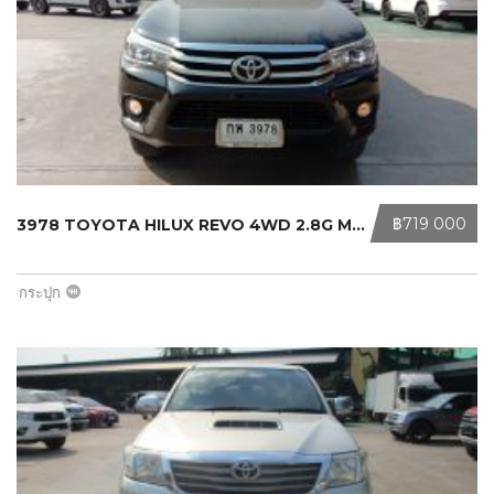
‎฿719 000
3978 TOYOTA HILUX REVO 4WD 2.8G MT ...
กระปุก