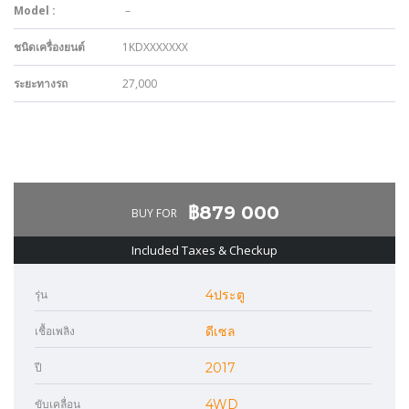
Model :
–
ชนิดเครื่องยนต์
1KDXXXXXXX
ระยะทางรถ
27,000
‎฿879 000
BUY FOR
Included Taxes & Checkup
รุ่น
4ประตู
เชื้อเพลิง
ดีเซล
ปี
2017
ขับเคลื่อน
4WD