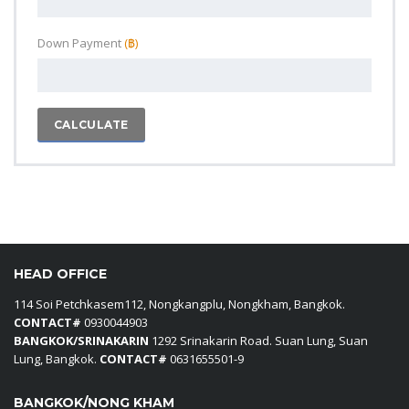
Down Payment
(‎฿)
CALCULATE
HEAD OFFICE
114 Soi Petchkasem112, Nongkangplu, Nongkham, Bangkok.
CONTACT#
0930044903
BANGKOK/SRINAKARIN
1292 Srinakarin Road. Suan Lung, Suan
Lung, Bangkok.
CONTACT#
0631655501-9
BANGKOK/NONG KHAM