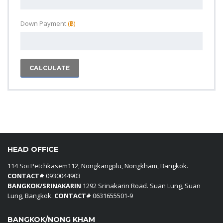
Down Payment
(‎฿)
CALCULATE
HEAD OFFICE
114 Soi Petchkasem112, Nongkangplu, Nongkham, Bangkok.
CONTACT#
0930044903
BANGKOK/SRINAKARIN
1292 Srinakarin Road. Suan Lung, Suan
Lung, Bangkok.
CONTACT#
0631655501-9
BANGKOK/NONG KHAM